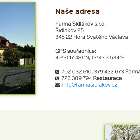
Naše adresa
Farma Šidlákov s.r.o.
Šidlákov 25
345 22 Hora Svatého Václava
GPS souřadnice:
49°31'17.481"N, 12°43'3.534"E
702 032 610, 379 422 673
Farma
723 389 794
Restaurace
info@farmasidlakov.cz