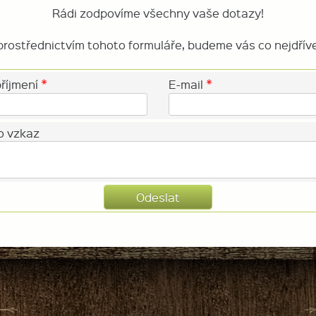
Rádi zodpovíme všechny vaše dotazy!
rostřednictvím tohoto formuláře, budeme vás co nejdřív
*
*
říjmení
E-mail
o vzkaz