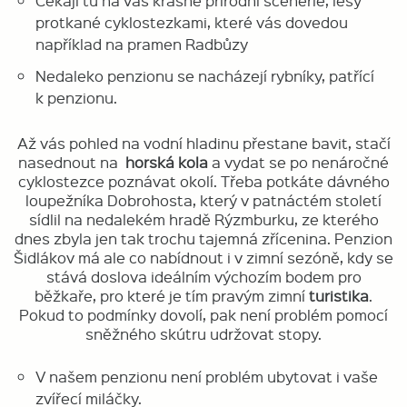
Čekají tu na vás krásné přírodní scenérie, lesy
protkané cyklostezkami, které vás dovedou
například na pramen Radbůzy
Nedaleko penzionu se nacházejí rybníky, patřící
k penzionu.
Až vás pohled na vodní hladinu přestane bavit, stačí
nasednout na
horská kola
a vydat se po nenáročné
cyklostezce poznávat okolí. Třeba potkáte dávného
loupežníka Dobrohosta, který v patnáctém století
sídlil na nedalekém hradě Rýzmburku, ze kterého
dnes zbyla jen tak trochu tajemná zřícenina. Penzion
Šidlákov má ale co nabídnout i v zimní sezóně, kdy se
stává doslova ideálním výchozím bodem pro
běžkaře, pro které je tím pravým zimní
turistika
.
Pokud to podmínky dovolí, pak není problém pomocí
sněžného skútru udržovat stopy.
V našem penzionu není problém ubytovat i vaše
zvířecí miláčky.