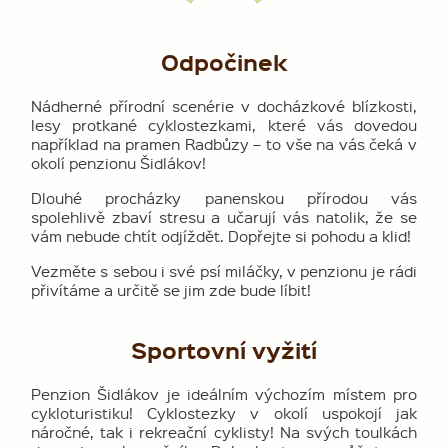
Odpočinek
Nádherné přírodní scenérie v docházkové blízkosti,
lesy protkané cyklostezkami, které vás dovedou
například na pramen Radbůzy – to vše na vás čeká v
okolí penzionu Šidlákov!
Dlouhé procházky panenskou přírodou vás
spolehlivě zbaví stresu a učarují vás natolik, že se
vám nebude chtít odjíždět. Dopřejte si pohodu a klid!
Vezměte s sebou i své psí miláčky, v penzionu je rádi
přivítáme a určitě se jim zde bude líbit!
Sportovní vyžití
Penzion Šidlákov je ideálním výchozím místem pro
cykloturistiku! Cyklostezky v okolí uspokojí jak
náročné, tak i rekreační cyklisty! Na svých toulkách