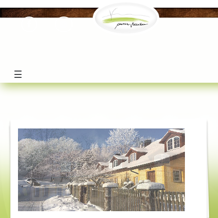
ceskamil
☰