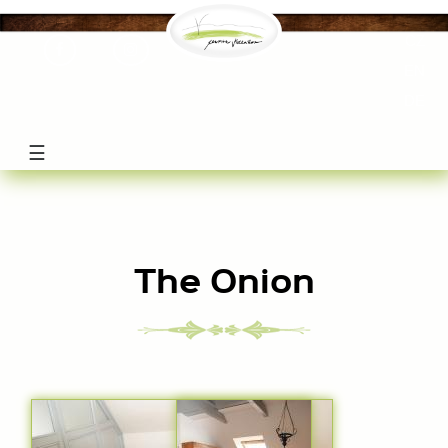
ceskamil
CZ
EN
DE
☰
The Onion